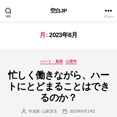
空白JP
検索
メニュー
月:
2023年8月
カ
ハート・真我
心理学
テ
ゴ
忙しく働きながら、ハー
リ
トにとどまることはでき
ー
るのか？
作成者:
山家直生
2023年8月14日
投
投