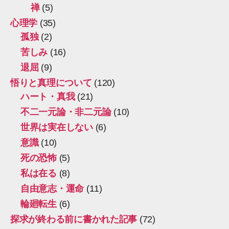
禅
(5)
心理学
(35)
孤独
(2)
苦しみ
(16)
退屈
(9)
悟りと真理について
(120)
ハート・真我
(21)
不二一元論・非二元論
(10)
世界は実在しない
(6)
意識
(10)
死の恐怖
(5)
私は在る
(8)
自由意志・運命
(11)
輪廻転生
(6)
探求が終わる前に書かれた記事
(72)