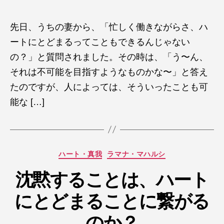
稿
稿
者
日
先日、うちの妻から、「忙しく働きながらさ、ハ
ートにとどまるってこともできるんじゃない
の？」と質問されました。その時は、「う〜ん、
それは不可能を目指すようなものかな〜」と答え
たのですが、人によっては、そういったことも可
能な […]
カ
ハート・真我
ラマナ・マハルシ
テ
ゴ
沈黙することは、ハート
リ
にとどまることに繋がる
ー
のか？