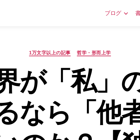
ブログ
カ
1万文字以上の記事
哲学・形而上学
テ
ゴ
界が「私」
リ
ー
るなら「他