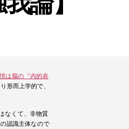
独我論】
情は脳の『内的表
り形而上学的で、
はなくて、非物質
界の認識主体なので