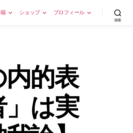
書籍
ショップ
プロフィール
検索
の内的表
者」は実