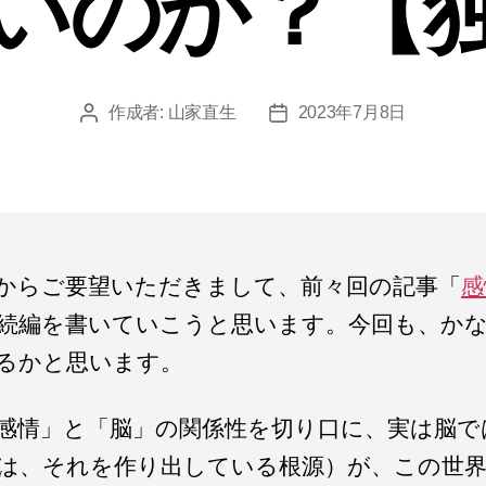
いのか？【
作成者:
山家直生
2023年7月8日
投
投
稿
稿
者
日
からご要望いただきまして、前々回の記事「
感
続編を書いていこうと思います。今回も、かな
るかと思います。
感情」と「脳」の関係性を切り口に、実は脳で
は、それを作り出している根源）が、この世