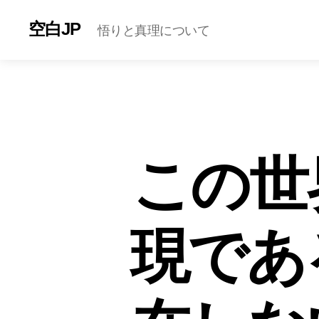
空白JP
悟りと真理について
この世
現であ