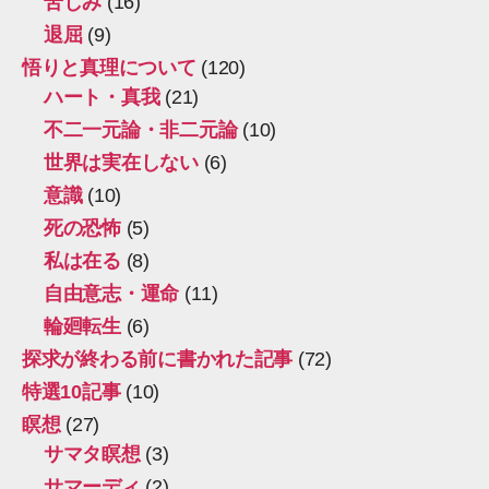
苦しみ
(16)
退屈
(9)
悟りと真理について
(120)
ハート・真我
(21)
不二一元論・非二元論
(10)
世界は実在しない
(6)
意識
(10)
死の恐怖
(5)
私は在る
(8)
自由意志・運命
(11)
輪廻転生
(6)
探求が終わる前に書かれた記事
(72)
特選10記事
(10)
瞑想
(27)
サマタ瞑想
(3)
サマーディ
(2)