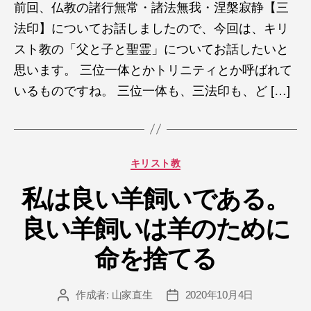
前回、仏教の諸行無常・諸法無我・涅槃寂静【三
法印】についてお話しましたので、今回は、キリ
スト教の「父と子と聖霊」についてお話したいと
思います。 三位一体とかトリニティとか呼ばれて
いるものですね。 三位一体も、三法印も、ど […]
カ
キリスト教
テ
ゴ
私は良い羊飼いである。
リ
良い羊飼いは羊のために
ー
命を捨てる
作成者:
山家直生
2020年10月4日
投
投
稿
稿