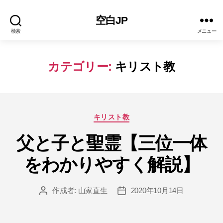
空白JP
検索
メニュー
カテゴリー:
キリスト教
カ
キリスト教
テ
ゴ
父と子と聖霊【三位一体
リ
をわかりやすく解説】
ー
作成者:
山家直生
2020年10月14日
投
投
稿
稿
者
日