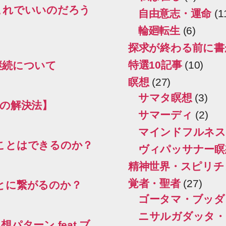
これでいいのだろう
自由意志・運命
(1
輪廻転生
(6)
探求が終わる前に書
特選10記事
(10)
継続について
瞑想
(27)
サマタ瞑想
(3)
の解決法】
サマーディ
(2)
マインドフルネス
ことはできるのか？
ヴィパッサナー瞑
精神世界・スピリチ
覚者・聖者
(27)
とに繋がるのか？
ゴータマ・ブッダ
ニサルガダッタ・
ターン feat.ブ