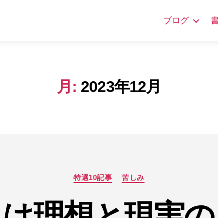
ブログ
月:
2023年12月
カ
特選10記事
苦しみ
テ
ゴ
とは理想と現実の
リ
ー