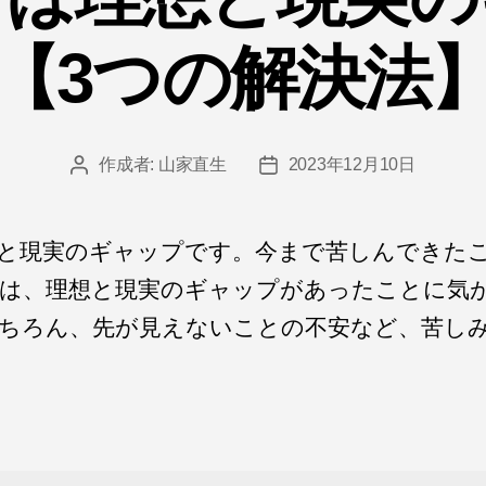
【3つの解決法
作成者:
山家直生
2023年12月10日
投
投
稿
稿
者
日
と現実のギャップです。今まで苦しんできた
は、理想と現実のギャップがあったことに気
ちろん、先が見えないことの不安など、苦し