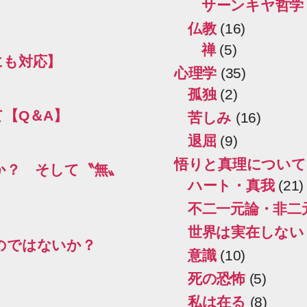
サーンキヤ哲学
仏教
(16)
禅
(5)
にも対応】
心理学
(35)
孤独
(2)
【Q＆A】
苦しみ
(16)
退屈
(9)
悟りと真理について
か？ そして〝無〟
ハート・真我
(21)
不二一元論・非二
世界は実在しない
のではないか？
意識
(10)
死の恐怖
(5)
私は在る
(8)