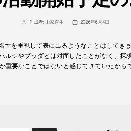
作成者:
山家直生
2026年6月4日
投
投
稿
稿
者
日
名性を重視して表に出るようなことはしてき
ハルシやブッダとは対面したことがなく、探
が重要なことではないと感じてきていたからで