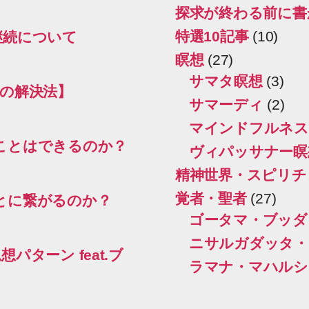
探求が終わる前に書
特選10記事
(10)
継続について
瞑想
(27)
サマタ瞑想
(3)
の解決法】
サマーディ
(2)
マインドフルネス
ことはできるのか？
ヴィパッサナー瞑
精神世界・スピリチ
覚者・聖者
(27)
とに繋がるのか？
ゴータマ・ブッダ
ニサルガダッタ・
ターン feat.ブ
ラマナ・マハルシ