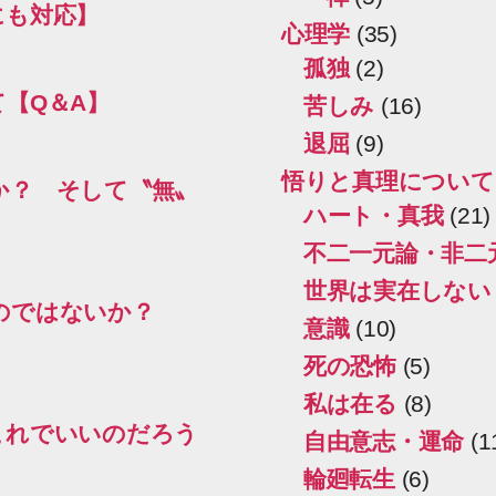
にも対応】
心理学
(35)
孤独
(2)
【Q＆A】
苦しみ
(16)
退屈
(9)
悟りと真理について
か？ そして〝無〟
ハート・真我
(21)
不二一元論・非二
世界は実在しない
のではないか？
意識
(10)
死の恐怖
(5)
私は在る
(8)
これでいいのだろう
自由意志・運命
(1
輪廻転生
(6)