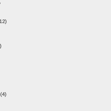
ー
12)
)
(4)