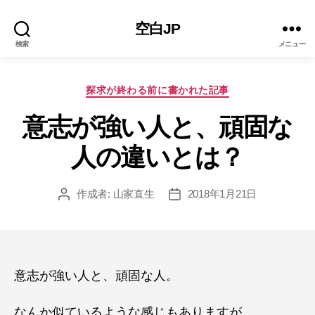
空白JP
検索
メニュー
カ
探求が終わる前に書かれた記事
テ
ゴ
意志が強い人と、頑固な
リ
人の違いとは？
ー
作成者:
山家直生
2018年1月21日
投
投
稿
稿
者
日
意志が強い人と、頑固な人。
なんか似ているような感じもありますが、