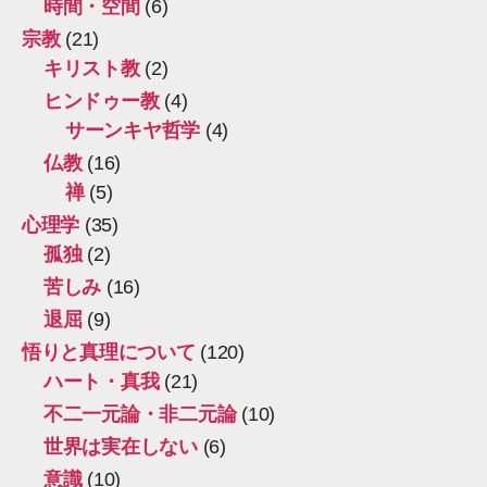
時間・空間
(6)
宗教
(21)
キリスト教
(2)
ヒンドゥー教
(4)
サーンキヤ哲学
(4)
仏教
(16)
禅
(5)
心理学
(35)
孤独
(2)
苦しみ
(16)
退屈
(9)
悟りと真理について
(120)
ハート・真我
(21)
不二一元論・非二元論
(10)
世界は実在しない
(6)
意識
(10)