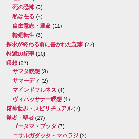
死の恐怖
(5)
私は在る
(8)
自由意志・運命
(11)
輪廻転生
(6)
探求が終わる前に書かれた記事
(72)
特選10記事
(10)
瞑想
(27)
サマタ瞑想
(3)
サマーディ
(2)
マインドフルネス
(4)
ヴィパッサナー瞑想
(1)
精神世界・スピリチュアル
(7)
覚者・聖者
(27)
ゴータマ・ブッダ
(7)
ニサルガダッタ・マハラジ
(2)