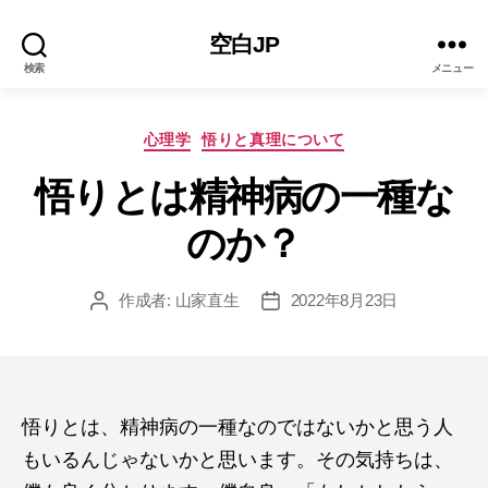
空白JP
検索
メニュー
カ
心理学
悟りと真理について
テ
ゴ
悟りとは精神病の一種な
リ
のか？
ー
作成者:
山家直生
2022年8月23日
投
投
稿
稿
者
日
悟りとは、精神病の一種なのではないかと思う人
もいるんじゃないかと思います。その気持ちは、