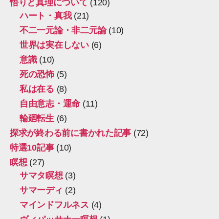
悟りと真理について
(120)
ハート・真我
(21)
不二一元論・非二元論
(10)
世界は実在しない
(6)
意識
(10)
死の恐怖
(5)
私は在る
(8)
自由意志・運命
(11)
輪廻転生
(6)
探求が終わる前に書かれた記事
(72)
特選10記事
(10)
瞑想
(27)
サマタ瞑想
(3)
サマーディ
(2)
マインドフルネス
(4)